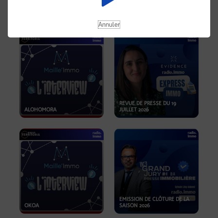
OPPORTUNITÉS… ET SI LE BON
PLAN SE TROUVAIT LÀ OÙ ON
EMISSION SPÉCIALE SIBCA
NE REGARDE PAS ASSEZ ?
2026
Annuler
REVUE DE PRESSE DU 19
ALOHOMORA
JUILLET 2026
EMISSION DE CLÔTURE DE LA
OKOA
SAISON 2026