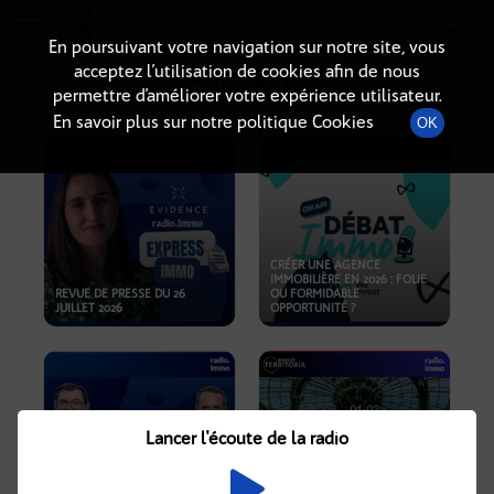
Radio-immo.fr
Premiere webradio d'information immobiliere
En poursuivant votre navigation sur notre site, vous
acceptez l’utilisation de cookies afin de nous
PODCASTS
permettre d’améliorer votre expérience utilisateur.
En savoir plus sur notre politique Cookies
OK
CRÉER UNE AGENCE
IMMOBILIÈRE EN 2026 : FOLIE
REVUE DE PRESSE DU 26
OU FORMIDABLE
JUILLET 2026
OPPORTUNITÉ ?
Lancer l'écoute de la radio
CRISE IMMOBILIÈRE, PRIX EN
BAISSE, NOUVELLES