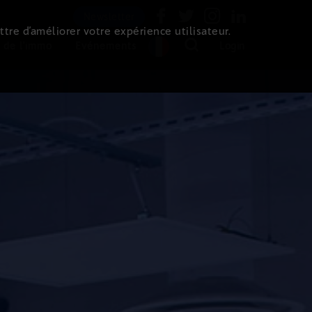
Newsletter
ttre d’améliorer votre expérience utilisateur.
 de l'immo
Evénements
Login