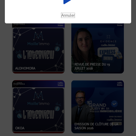
OPPORTUNITÉS… ET SI LE BON
PLAN SE TROUVAIT LÀ OÙ ON
EMISSION SPÉCIALE SIBCA
NE REGARDE PAS ASSEZ ?
2026
Annuler
REVUE DE PRESSE DU 19
ALOHOMORA
JUILLET 2026
EMISSION DE CLÔTURE DE LA
OKOA
SAISON 2026