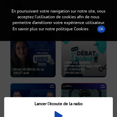
Radio-immo.fr
Premiere webradio d'information immobiliere
En poursuivant votre navigation sur notre site, vous
acceptez l’utilisation de cookies afin de nous
PODCASTS
permettre d’améliorer votre expérience utilisateur.
En savoir plus sur notre politique Cookies
OK
CRÉER UNE AGENCE
IMMOBILIÈRE EN 2026 : FOLIE
REVUE DE PRESSE DU 26
OU FORMIDABLE
JUILLET 2026
OPPORTUNITÉ ?
Lancer l'écoute de la radio
CRISE IMMOBILIÈRE, PRIX EN
BAISSE, NOUVELLES