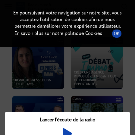
Radio-immo.fr
Premiere webradio d'information immobiliere
En poursuivant votre navigation sur notre site, vous
acceptez l’utilisation de cookies afin de nous
PODCASTS
permettre d’améliorer votre expérience utilisateur.
En savoir plus sur notre politique Cookies
OK
CRÉER UNE AGENCE
IMMOBILIÈRE EN 2026 : FOLIE
REVUE DE PRESSE DU 26
OU FORMIDABLE
JUILLET 2026
OPPORTUNITÉ ?
Lancer l'écoute de la radio
CRISE IMMOBILIÈRE, PRIX EN
BAISSE, NOUVELLES