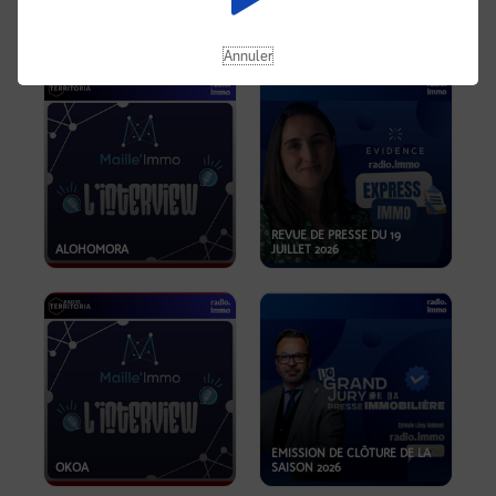
OPPORTUNITÉS… ET SI LE BON
PLAN SE TROUVAIT LÀ OÙ ON
EMISSION SPÉCIALE SIBCA
NE REGARDE PAS ASSEZ ?
2026
Annuler
REVUE DE PRESSE DU 19
ALOHOMORA
JUILLET 2026
EMISSION DE CLÔTURE DE LA
OKOA
SAISON 2026