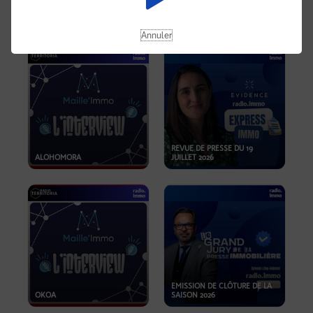
OPPORTUNITÉS… ET SI LE BON
PLAN SE TROUVAIT LÀ OÙ ON
EMISSION SPÉCIALE SIBCA
NE REGARDE PAS ASSEZ ?
2026
Annuler
REVUE DE PRESSE DU 19
ALOHOMORA
JUILLET 2026
EMISSION DE CLÔTURE DE LA
OKOA
SAISON 2026