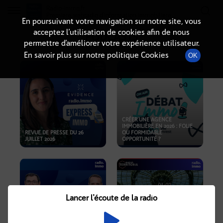
Radio-immo.fr
Premiere webradio d'information immobiliere
En poursuivant votre navigation sur notre site, vous
acceptez l’utilisation de cookies afin de nous
PODCASTS
permettre d’améliorer votre expérience utilisateur.
En savoir plus sur notre politique Cookies
OK
CRÉER UNE AGENCE
IMMOBILIÈRE EN 2026 : FOLIE
REVUE DE PRESSE DU 26
OU FORMIDABLE
JUILLET 2026
OPPORTUNITÉ ?
Lancer l'écoute de la radio
CRISE IMMOBILIÈRE, PRIX EN
BAISSE, NOUVELLES