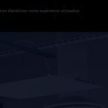
Newsletter
ttre d’améliorer votre expérience utilisateur.
 de l'immo
Evénements
Login