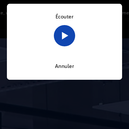
e, vous acceptez l’utilisation de cookies afin de nous perme
Écouter
Le direct
Thématiques
La radio
Le mag
En savoir plus sur notre politique Cookies
OK
Annuler