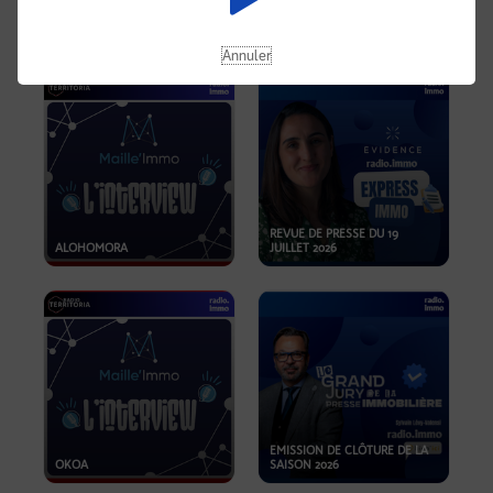
OPPORTUNITÉS… ET SI LE BON
PLAN SE TROUVAIT LÀ OÙ ON
EMISSION SPÉCIALE SIBCA
NE REGARDE PAS ASSEZ ?
2026
Annuler
REVUE DE PRESSE DU 19
ALOHOMORA
JUILLET 2026
EMISSION DE CLÔTURE DE LA
OKOA
SAISON 2026