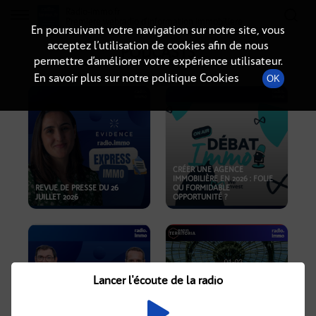
Radio-immo.fr
Premiere webradio d'information immobiliere
En poursuivant votre navigation sur notre site, vous
acceptez l’utilisation de cookies afin de nous
PODCASTS
permettre d’améliorer votre expérience utilisateur.
En savoir plus sur notre politique Cookies
OK
CRÉER UNE AGENCE
IMMOBILIÈRE EN 2026 : FOLIE
REVUE DE PRESSE DU 26
OU FORMIDABLE
JUILLET 2026
OPPORTUNITÉ ?
Lancer l'écoute de la radio
CRISE IMMOBILIÈRE, PRIX EN
BAISSE, NOUVELLES