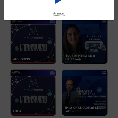
OPPORTUNITÉS… ET SI LE BON
PLAN SE TROUVAIT LÀ OÙ ON
EMISSION SPÉCIALE SIBCA
NE REGARDE PAS ASSEZ ?
2026
Annuler
REVUE DE PRESSE DU 19
ALOHOMORA
JUILLET 2026
EMISSION DE CLÔTURE DE LA
OKOA
SAISON 2026