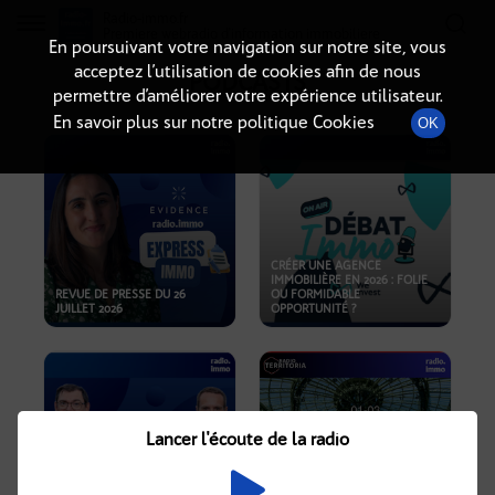
Radio-immo.fr
Premiere webradio d'information immobiliere
En poursuivant votre navigation sur notre site, vous
acceptez l’utilisation de cookies afin de nous
PODCASTS
permettre d’améliorer votre expérience utilisateur.
En savoir plus sur notre politique Cookies
OK
CRÉER UNE AGENCE
IMMOBILIÈRE EN 2026 : FOLIE
REVUE DE PRESSE DU 26
OU FORMIDABLE
JUILLET 2026
OPPORTUNITÉ ?
Lancer l'écoute de la radio
CRISE IMMOBILIÈRE, PRIX EN
BAISSE, NOUVELLES