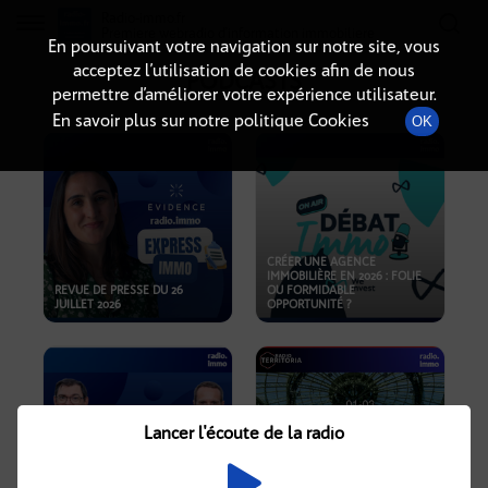
Radio-immo.fr
Premiere webradio d'information immobiliere
En poursuivant votre navigation sur notre site, vous
acceptez l’utilisation de cookies afin de nous
PODCASTS
permettre d’améliorer votre expérience utilisateur.
En savoir plus sur notre politique Cookies
OK
CRÉER UNE AGENCE
IMMOBILIÈRE EN 2026 : FOLIE
REVUE DE PRESSE DU 26
OU FORMIDABLE
JUILLET 2026
OPPORTUNITÉ ?
Lancer l'écoute de la radio
CRISE IMMOBILIÈRE, PRIX EN
BAISSE, NOUVELLES