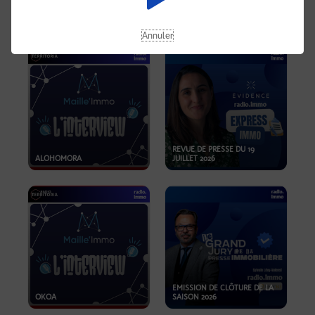
OPPORTUNITÉS… ET SI LE BON
PLAN SE TROUVAIT LÀ OÙ ON
EMISSION SPÉCIALE SIBCA
NE REGARDE PAS ASSEZ ?
2026
Annuler
REVUE DE PRESSE DU 19
ALOHOMORA
JUILLET 2026
EMISSION DE CLÔTURE DE LA
OKOA
SAISON 2026