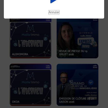
OPPORTUNITÉS… ET SI LE BON
PLAN SE TROUVAIT LÀ OÙ ON
EMISSION SPÉCIALE SIBCA
NE REGARDE PAS ASSEZ ?
2026
Annuler
REVUE DE PRESSE DU 19
ALOHOMORA
JUILLET 2026
EMISSION DE CLÔTURE DE LA
OKOA
SAISON 2026