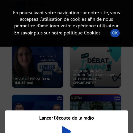
Radio-immo.fr
Premiere webradio d'information immobiliere
En poursuivant votre navigation sur notre site, vous
acceptez l’utilisation de cookies afin de nous
PODCASTS
permettre d’améliorer votre expérience utilisateur.
En savoir plus sur notre politique Cookies
OK
CRÉER UNE AGENCE
IMMOBILIÈRE EN 2026 : FOLIE
REVUE DE PRESSE DU 26
OU FORMIDABLE
JUILLET 2026
OPPORTUNITÉ ?
Lancer l'écoute de la radio
CRISE IMMOBILIÈRE, PRIX EN
BAISSE, NOUVELLES