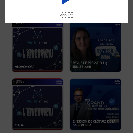
OPPORTUNITÉS… ET SI LE BON
PLAN SE TROUVAIT LÀ OÙ ON
EMISSION SPÉCIALE SIBCA
NE REGARDE PAS ASSEZ ?
2026
Annuler
REVUE DE PRESSE DU 19
ALOHOMORA
JUILLET 2026
EMISSION DE CLÔTURE DE LA
OKOA
SAISON 2026