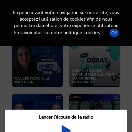
Radio-immo.fr
Premiere webradio d'information immobiliere
En poursuivant votre navigation sur notre site, vous
acceptez l’utilisation de cookies afin de nous
PODCASTS
permettre d’améliorer votre expérience utilisateur.
En savoir plus sur notre politique Cookies
OK
CRÉER UNE AGENCE
IMMOBILIÈRE EN 2026 : FOLIE
REVUE DE PRESSE DU 26
OU FORMIDABLE
JUILLET 2026
OPPORTUNITÉ ?
Lancer l'écoute de la radio
CRISE IMMOBILIÈRE, PRIX EN
BAISSE, NOUVELLES