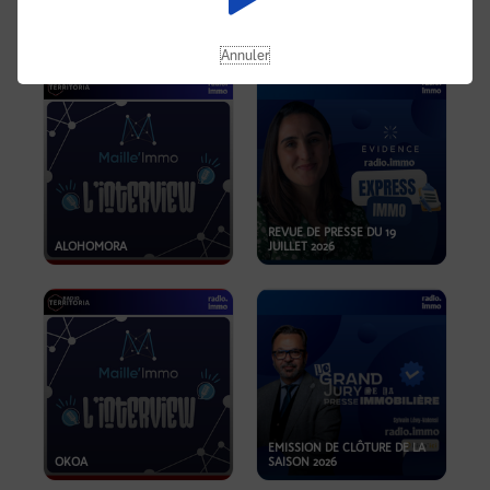
OPPORTUNITÉS… ET SI LE BON
PLAN SE TROUVAIT LÀ OÙ ON
EMISSION SPÉCIALE SIBCA
NE REGARDE PAS ASSEZ ?
2026
Annuler
REVUE DE PRESSE DU 19
ALOHOMORA
JUILLET 2026
EMISSION DE CLÔTURE DE LA
OKOA
SAISON 2026