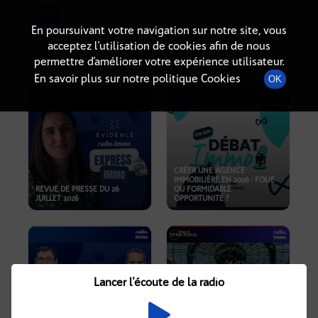
Radio-immo.fr
Premiere webradio d'information immobiliere
En poursuivant votre navigation sur notre site, vous
acceptez l’utilisation de cookies afin de nous
PODCASTS
permettre d’améliorer votre expérience utilisateur.
En savoir plus sur notre politique Cookies
OK
CRÉER UNE AGENCE
IMMOBILIÈRE EN 2026 : FOLIE
REVUE DE PRESSE DU 26
OU FORMIDABLE
JUILLET 2026
OPPORTUNITÉ ?
Lancer l'écoute de la radio
CRISE IMMOBILIÈRE, PRIX EN
BAISSE, NOUVELLES