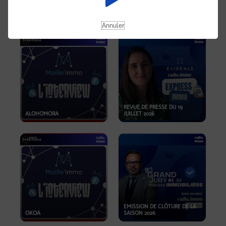
OPPORTUNITÉS… ET SI LE BON
PLAN SE TROUVAIT LÀ OÙ ON
EMISSION SPÉCIALE SIBCA
NE REGARDE PAS ASSEZ ?
2026
Annuler
REVUE DE PRESSE DU 19
ALOHOMORA
JUILLET 2026
EMISSION DE CLÔTURE DE LA
OKOA
SAISON 2026