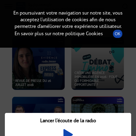
Radio-immo.fr
Premiere webradio d'information immobiliere
En poursuivant votre navigation sur notre site, vous
acceptez l’utilisation de cookies afin de nous
PODCASTS
permettre d’améliorer votre expérience utilisateur.
En savoir plus sur notre politique Cookies
OK
CRÉER UNE AGENCE
IMMOBILIÈRE EN 2026 : FOLIE
REVUE DE PRESSE DU 26
OU FORMIDABLE
JUILLET 2026
OPPORTUNITÉ ?
Lancer l'écoute de la radio
CRISE IMMOBILIÈRE, PRIX EN
BAISSE, NOUVELLES