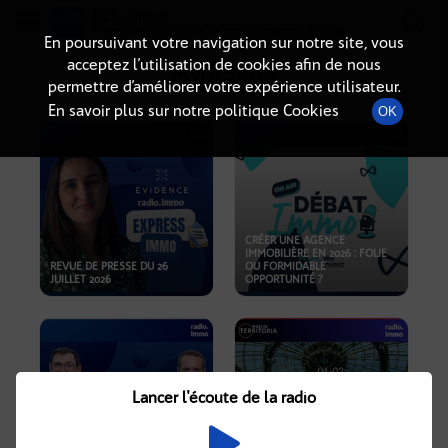
Radio-immo.fr
Premiere webradio d'information immobiliere
En poursuivant votre navigation sur notre site, vous
acceptez l’utilisation de cookies afin de nous
PODCASTS
permettre d’améliorer votre expérience utilisateur.
En savoir plus sur notre politique Cookies
OK
CRÉER UNE AGENCE
IMMOBILIÈRE EN 2026 : FOLIE
REVUE DE PRESSE DU 26
OU FORMIDABLE
JUILLET 2026
OPPORTUNITÉ ?
Lancer l'écoute de la radio
CRISE IMMOBILIÈRE, PRIX EN
BAISSE, NOUVELLES