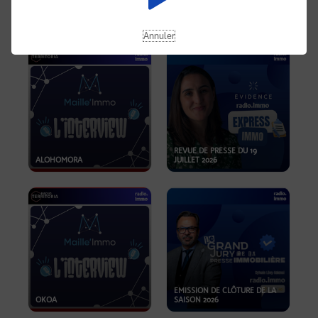
OPPORTUNITÉS… ET SI LE BON
PLAN SE TROUVAIT LÀ OÙ ON
EMISSION SPÉCIALE SIBCA
NE REGARDE PAS ASSEZ ?
2026
Annuler
REVUE DE PRESSE DU 19
ALOHOMORA
JUILLET 2026
EMISSION DE CLÔTURE DE LA
OKOA
SAISON 2026