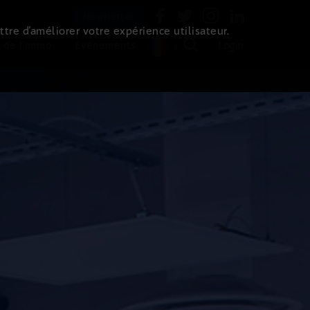
Newsletter
ttre d’améliorer votre expérience utilisateur.
 de l'immo
Evénements
Login