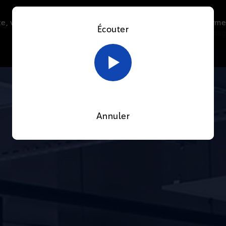
e, vous acceptez l’utilisation de cookies afin de nous perme
Écouter
Le direct
Thématiques
La radio
Le mag
En savoir plus sur notre politique Cookies
OK
Annuler