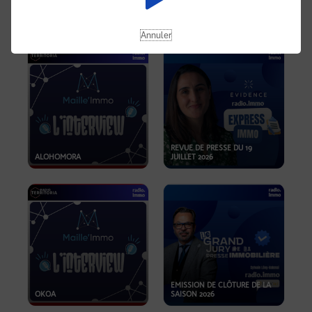
OPPORTUNITÉS… ET SI LE BON
PLAN SE TROUVAIT LÀ OÙ ON
EMISSION SPÉCIALE SIBCA
NE REGARDE PAS ASSEZ ?
2026
Annuler
REVUE DE PRESSE DU 19
ALOHOMORA
JUILLET 2026
EMISSION DE CLÔTURE DE LA
OKOA
SAISON 2026