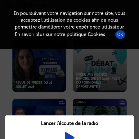
Radio-immo.fr
Premiere webradio d'information immobiliere
En poursuivant votre navigation sur notre site, vous
acceptez l’utilisation de cookies afin de nous
PODCASTS
permettre d’améliorer votre expérience utilisateur.
En savoir plus sur notre politique Cookies
OK
CRÉER UNE AGENCE
IMMOBILIÈRE EN 2026 : FOLIE
REVUE DE PRESSE DU 26
OU FORMIDABLE
JUILLET 2026
OPPORTUNITÉ ?
Lancer l'écoute de la radio
CRISE IMMOBILIÈRE, PRIX EN
BAISSE, NOUVELLES