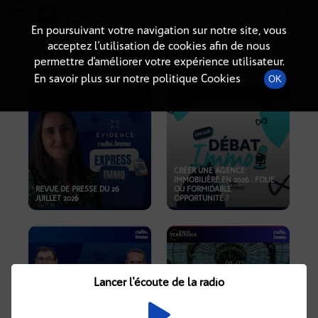
Radio-immo.fr
Premiere webradio d'information immobiliere
En poursuivant votre navigation sur notre site, vous
acceptez l’utilisation de cookies afin de nous
PODCASTS
permettre d’améliorer votre expérience utilisateur.
En savoir plus sur notre politique Cookies
OK
CRÉER UNE AGENCE
IMMOBILIÈRE EN 2026 : FOLIE
REVUE DE PRESSE DU 26
OU FORMIDABLE
JUILLET 2026
OPPORTUNITÉ ?
Lancer l'écoute de la radio
CRISE IMMOBILIÈRE, PRIX EN
BAISSE, NOUVELLES