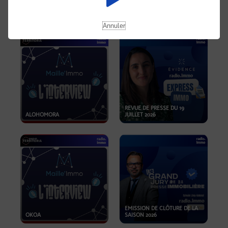
OPPORTUNITÉS… ET SI LE BON
PLAN SE TROUVAIT LÀ OÙ ON
EMISSION SPÉCIALE SIBCA
NE REGARDE PAS ASSEZ ?
2026
Annuler
REVUE DE PRESSE DU 19
ALOHOMORA
JUILLET 2026
EMISSION DE CLÔTURE DE LA
OKOA
SAISON 2026