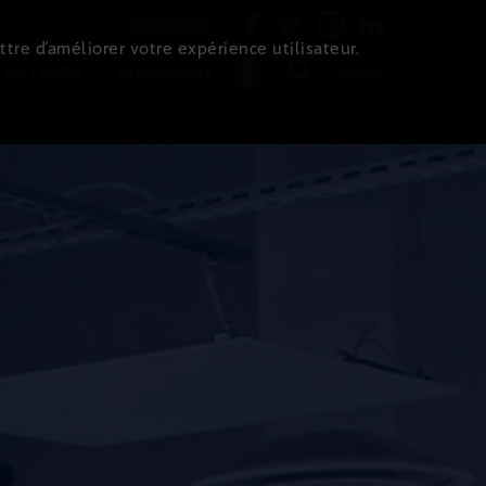
Newsletter
ttre d’améliorer votre expérience utilisateur.
 de l'immo
Evénements
Login