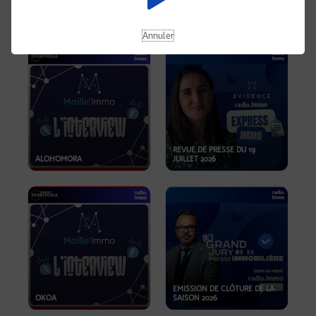
OPPORTUNITÉS… ET SI LE BON
PLAN SE TROUVAIT LÀ OÙ ON
EMISSION SPÉCIALE SIBCA
NE REGARDE PAS ASSEZ ?
2026
Annuler
REVUE DE PRESSE DU 19
ALOHOMORA
JUILLET 2026
EMISSION DE CLÔTURE DE LA
OKOA
SAISON 2026