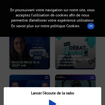
Radio-immo.fr
Premiere webradio d'information immobiliere
En poursuivant votre navigation sur notre site, vous
acceptez l’utilisation de cookies afin de nous
PODCASTS
permettre d’améliorer votre expérience utilisateur.
En savoir plus sur notre politique Cookies
OK
CRÉER UNE AGENCE
IMMOBILIÈRE EN 2026 : FOLIE
REVUE DE PRESSE DU 26
OU FORMIDABLE
JUILLET 2026
OPPORTUNITÉ ?
Lancer l'écoute de la radio
CRISE IMMOBILIÈRE, PRIX EN
BAISSE, NOUVELLES