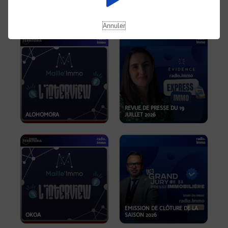
OPPORTUNITÉS… ET SI LE BON
PLAN SE TROUVAIT LÀ OÙ ON
EMISSION SPÉCIALE SIBCA
NE REGARDE PAS ASSEZ ?
2026
Annuler
REVUE DE PRESSE DU 19
ALOHOMORA
JUILLET 2026
EMISSION DE CLÔTURE DE LA
OKOA
SAISON 2026