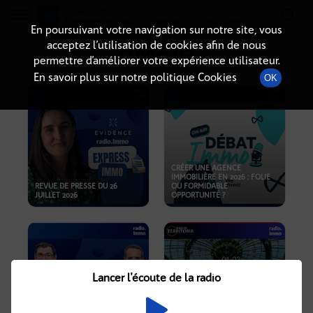
Radio-immo.fr
Premiere webradio d'information immobiliere
En poursuivant votre navigation sur notre site, vous
acceptez l’utilisation de cookies afin de nous
PODCASTS
permettre d’améliorer votre expérience utilisateur.
En savoir plus sur notre politique Cookies
OK
CRÉER UNE AGENCE
IMMOBILIÈRE EN 2026 : FOLIE
REVUE DE PRESSE DU 26
OU FORMIDABLE
JUILLET 2026
OPPORTUNITÉ ?
Lancer l'écoute de la radio
CRISE IMMOBILIÈRE, PRIX EN
BAISSE, NOUVELLES