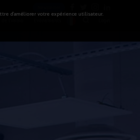
Newsletter
ttre d’améliorer votre expérience utilisateur.
 de l'immo
Evénements
Login