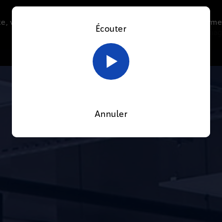
e, vous acceptez l’utilisation de cookies afin de nous perme
Écouter
Le direct
Thématiques
La radio
Le mag
En savoir plus sur notre politique Cookies
OK
Annuler