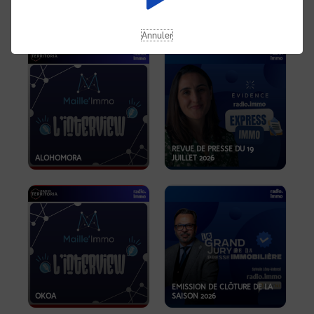
OPPORTUNITÉS… ET SI LE BON
PLAN SE TROUVAIT LÀ OÙ ON
EMISSION SPÉCIALE SIBCA
NE REGARDE PAS ASSEZ ?
2026
Annuler
REVUE DE PRESSE DU 19
ALOHOMORA
JUILLET 2026
EMISSION DE CLÔTURE DE LA
OKOA
SAISON 2026