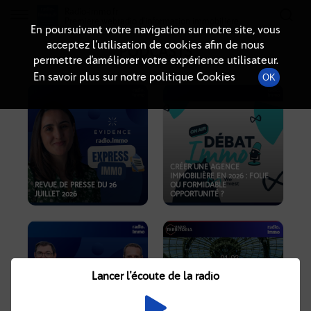
Radio-immo.fr
Premiere webradio d'information immobiliere
En poursuivant votre navigation sur notre site, vous
acceptez l’utilisation de cookies afin de nous
PODCASTS
permettre d’améliorer votre expérience utilisateur.
En savoir plus sur notre politique Cookies
OK
CRÉER UNE AGENCE
IMMOBILIÈRE EN 2026 : FOLIE
REVUE DE PRESSE DU 26
OU FORMIDABLE
JUILLET 2026
OPPORTUNITÉ ?
Lancer l'écoute de la radio
CRISE IMMOBILIÈRE, PRIX EN
BAISSE, NOUVELLES