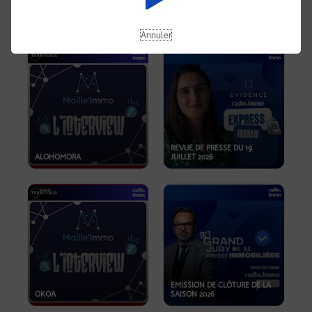
OPPORTUNITÉS… ET SI LE BON
PLAN SE TROUVAIT LÀ OÙ ON
EMISSION SPÉCIALE SIBCA
NE REGARDE PAS ASSEZ ?
2026
Annuler
REVUE DE PRESSE DU 19
ALOHOMORA
JUILLET 2026
EMISSION DE CLÔTURE DE LA
OKOA
SAISON 2026