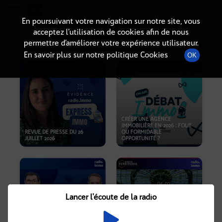
Radio-immo.fr
Premiere webradio d'information immobiliere
En poursuivant votre navigation sur notre site, vous
acceptez l’utilisation de cookies afin de nous
PODCASTS
permettre d’améliorer votre expérience utilisateur.
En savoir plus sur notre politique Cookies
OK
CRÉER UNE AGENCE
IMMOBILIÈRE EN 2026 : FOLIE
REVUE DE PRESSE DU 26
OU FORMIDABLE
JUILLET 2026
OPPORTUNITÉ ?
Lancer l'écoute de la radio
CRISE IMMOBILIÈRE, PRIX EN
BAISSE, NOUVELLES