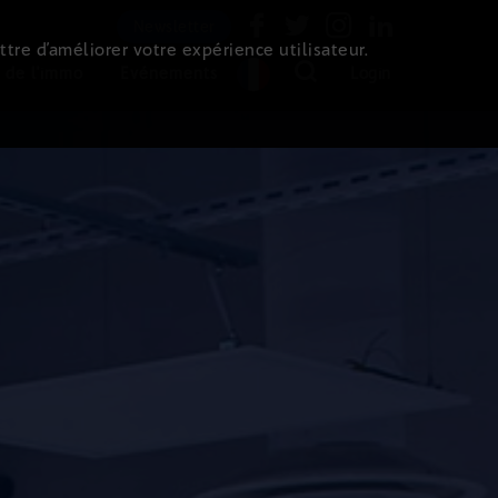
Newsletter
ttre d’améliorer votre expérience utilisateur.
 de l'immo
Evénements
Login