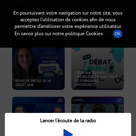
Radio-immo.fr
Premiere webradio d'information immobiliere
En poursuivant votre navigation sur notre site, vous
acceptez l’utilisation de cookies afin de nous
PODCASTS
permettre d’améliorer votre expérience utilisateur.
En savoir plus sur notre politique Cookies
OK
CRÉER UNE AGENCE
IMMOBILIÈRE EN 2026 : FOLIE
REVUE DE PRESSE DU 26
OU FORMIDABLE
JUILLET 2026
OPPORTUNITÉ ?
Lancer l'écoute de la radio
CRISE IMMOBILIÈRE, PRIX EN
BAISSE, NOUVELLES