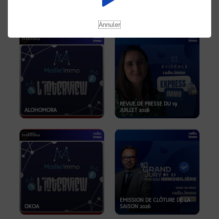
OPPORTUNITÉS… ET SI LE BON
PLAN SE TROUVAIT LÀ OÙ ON
EMISSION SPÉCIALE SIBCA
NE REGARDE PAS ASSEZ ?
2026
Annuler
REVUE DE PRESSE DU 19
ALOHOMORA
JUILLET 2026
EMISSION DE CLÔTURE DE LA
OKOA
SAISON 2026