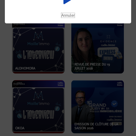
OPPORTUNITÉS… ET SI LE BON
PLAN SE TROUVAIT LÀ OÙ ON
EMISSION SPÉCIALE SIBCA
NE REGARDE PAS ASSEZ ?
2026
Annuler
REVUE DE PRESSE DU 19
ALOHOMORA
JUILLET 2026
EMISSION DE CLÔTURE DE LA
OKOA
SAISON 2026