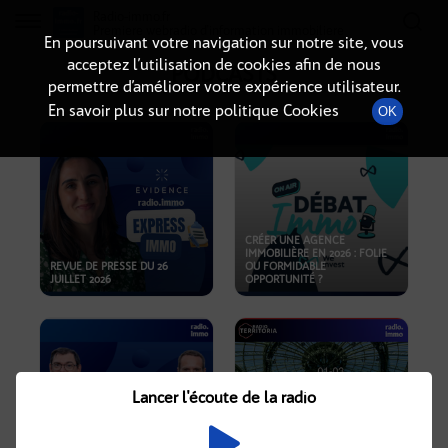
Radio-immo.fr
Premiere webradio d'information immobiliere
En poursuivant votre navigation sur notre site, vous
acceptez l’utilisation de cookies afin de nous
PODCASTS
permettre d’améliorer votre expérience utilisateur.
En savoir plus sur notre politique Cookies
OK
CRÉER UNE AGENCE
IMMOBILIÈRE EN 2026 : FOLIE
REVUE DE PRESSE DU 26
OU FORMIDABLE
JUILLET 2026
OPPORTUNITÉ ?
Lancer l'écoute de la radio
CRISE IMMOBILIÈRE, PRIX EN
BAISSE, NOUVELLES