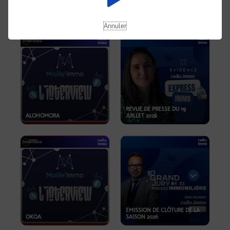
OPPORTUNITÉS… ET SI LE BON
PLAN SE TROUVAIT LÀ OÙ ON
EMISSION SPÉCIALE SIBCA
NE REGARDE PAS ASSEZ ?
2026
Annuler
REVUE DE PRESSE DU 19
ALOHOMORA
JUILLET 2026
EMISSION DE CLÔTURE DE LA
OKOA
SAISON 2026