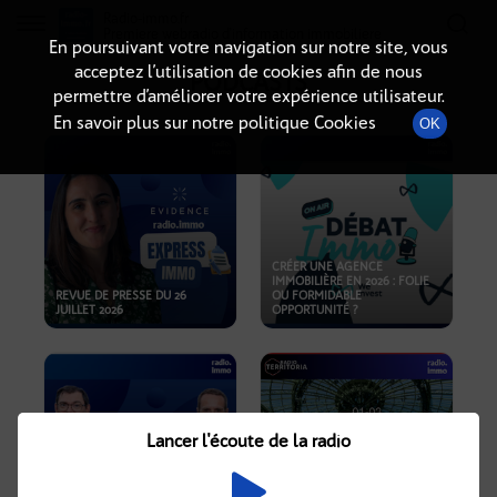
Radio-immo.fr
Premiere webradio d'information immobiliere
En poursuivant votre navigation sur notre site, vous
acceptez l’utilisation de cookies afin de nous
PODCASTS
permettre d’améliorer votre expérience utilisateur.
En savoir plus sur notre politique Cookies
OK
CRÉER UNE AGENCE
IMMOBILIÈRE EN 2026 : FOLIE
REVUE DE PRESSE DU 26
OU FORMIDABLE
JUILLET 2026
OPPORTUNITÉ ?
Lancer l'écoute de la radio
CRISE IMMOBILIÈRE, PRIX EN
BAISSE, NOUVELLES