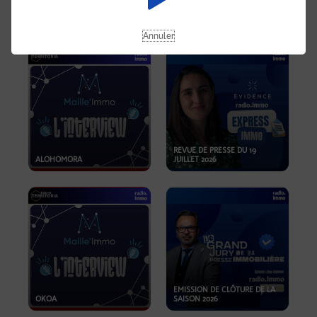
OPPORTUNITÉS… ET SI LE BON
PLAN SE TROUVAIT LÀ OÙ ON
EMISSION SPÉCIALE SIBCA
NE REGARDE PAS ASSEZ ?
2026
Annuler
REVUE DE PRESSE DU 19
ALOHOMORA
JUILLET 2026
EMISSION DE CLÔTURE DE LA
OKOA
SAISON 2026