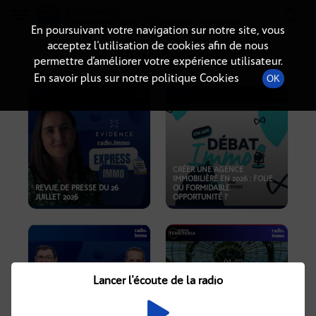
Radio-immo.fr
Premiere webradio d'information immobiliere
En poursuivant votre navigation sur notre site, vous
acceptez l’utilisation de cookies afin de nous
PODCASTS
permettre d’améliorer votre expérience utilisateur.
En savoir plus sur notre politique Cookies
OK
CRÉER UNE AGENCE
IMMOBILIÈRE EN 2026 : FOLIE
REVUE DE PRESSE DU 26
OU FORMIDABLE
JUILLET 2026
OPPORTUNITÉ ?
Lancer l'écoute de la radio
CRISE IMMOBILIÈRE, PRIX EN
BAISSE, NOUVELLES