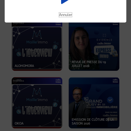
OPPORTUNITÉS… ET SI LE BON
PLAN SE TROUVAIT LÀ OÙ ON
EMISSION SPÉCIALE SIBCA
NE REGARDE PAS ASSEZ ?
2026
Annuler
REVUE DE PRESSE DU 19
ALOHOMORA
JUILLET 2026
EMISSION DE CLÔTURE DE LA
OKOA
SAISON 2026