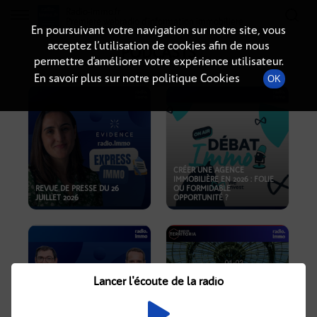
Radio-immo.fr
Premiere webradio d'information immobiliere
En poursuivant votre navigation sur notre site, vous
acceptez l’utilisation de cookies afin de nous
PODCASTS
permettre d’améliorer votre expérience utilisateur.
En savoir plus sur notre politique Cookies
OK
CRÉER UNE AGENCE
IMMOBILIÈRE EN 2026 : FOLIE
REVUE DE PRESSE DU 26
OU FORMIDABLE
JUILLET 2026
OPPORTUNITÉ ?
Lancer l'écoute de la radio
CRISE IMMOBILIÈRE, PRIX EN
BAISSE, NOUVELLES