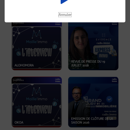
OPPORTUNITÉS… ET SI LE BON
PLAN SE TROUVAIT LÀ OÙ ON
EMISSION SPÉCIALE SIBCA
NE REGARDE PAS ASSEZ ?
2026
Annuler
REVUE DE PRESSE DU 19
ALOHOMORA
JUILLET 2026
EMISSION DE CLÔTURE DE LA
OKOA
SAISON 2026