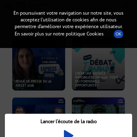
Radio-immo.fr
Premiere webradio d'information immobiliere
En poursuivant votre navigation sur notre site, vous
acceptez l’utilisation de cookies afin de nous
PODCASTS
permettre d’améliorer votre expérience utilisateur.
En savoir plus sur notre politique Cookies
OK
CRÉER UNE AGENCE
IMMOBILIÈRE EN 2026 : FOLIE
REVUE DE PRESSE DU 26
OU FORMIDABLE
JUILLET 2026
OPPORTUNITÉ ?
Lancer l'écoute de la radio
CRISE IMMOBILIÈRE, PRIX EN
BAISSE, NOUVELLES