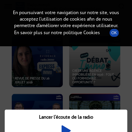
Radio-immo.fr
Premiere webradio d'information immobiliere
En poursuivant votre navigation sur notre site, vous
acceptez l’utilisation de cookies afin de nous
PODCASTS
permettre d’améliorer votre expérience utilisateur.
En savoir plus sur notre politique Cookies
OK
CRÉER UNE AGENCE
IMMOBILIÈRE EN 2026 : FOLIE
REVUE DE PRESSE DU 26
OU FORMIDABLE
JUILLET 2026
OPPORTUNITÉ ?
Lancer l'écoute de la radio
CRISE IMMOBILIÈRE, PRIX EN
BAISSE, NOUVELLES