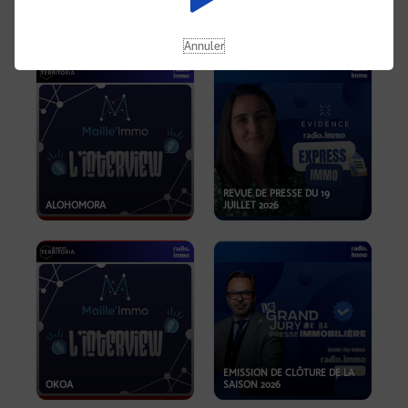
OPPORTUNITÉS… ET SI LE BON
PLAN SE TROUVAIT LÀ OÙ ON
EMISSION SPÉCIALE SIBCA
NE REGARDE PAS ASSEZ ?
2026
Annuler
REVUE DE PRESSE DU 19
ALOHOMORA
JUILLET 2026
EMISSION DE CLÔTURE DE LA
OKOA
SAISON 2026