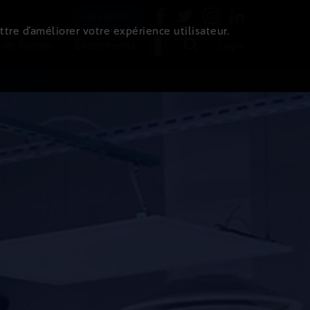
Newsletter
ttre d’améliorer votre expérience utilisateur.
 de l'immo
Evénements
Login