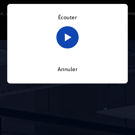
e, vous acceptez l’utilisation de cookies afin de nous perme
Écouter
Le direct
Thématiques
La radio
Le mag
En savoir plus sur notre politique Cookies
OK
Annuler