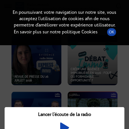
Radio-immo.fr
Premiere webradio d'information immobiliere
En poursuivant votre navigation sur notre site, vous
acceptez l’utilisation de cookies afin de nous
PODCASTS
permettre d’améliorer votre expérience utilisateur.
En savoir plus sur notre politique Cookies
OK
CRÉER UNE AGENCE
IMMOBILIÈRE EN 2026 : FOLIE
REVUE DE PRESSE DU 26
OU FORMIDABLE
JUILLET 2026
OPPORTUNITÉ ?
Lancer l'écoute de la radio
CRISE IMMOBILIÈRE, PRIX EN
BAISSE, NOUVELLES