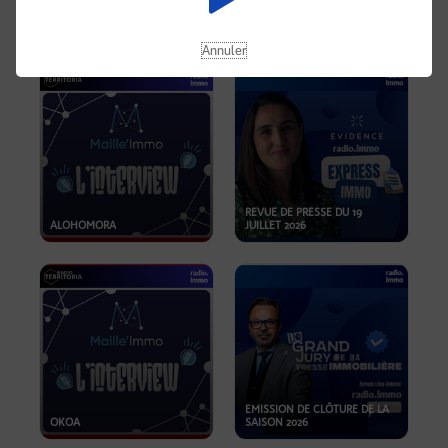
OPPORTUNITÉS… ET SI LE BON
PLAN SE TROUVAIT LÀ OÙ ON
EMISSION SPÉCIALE SIBCA
NE REGARDE PAS ASSEZ ?
2026
Annuler
REVUE DE PRESSE DU 19
ALOHOMORA
JUILLET 2026
EMISSION DE CLÔTURE DE LA
OKOA
SAISON 2026