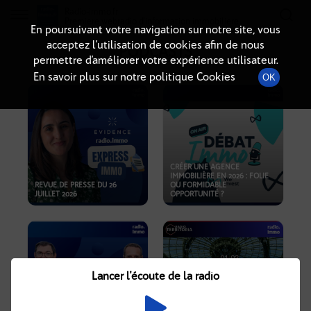
Radio-immo.fr
Premiere webradio d'information immobiliere
En poursuivant votre navigation sur notre site, vous
acceptez l’utilisation de cookies afin de nous
PODCASTS
permettre d’améliorer votre expérience utilisateur.
En savoir plus sur notre politique Cookies
OK
CRÉER UNE AGENCE
IMMOBILIÈRE EN 2026 : FOLIE
REVUE DE PRESSE DU 26
OU FORMIDABLE
JUILLET 2026
OPPORTUNITÉ ?
Lancer l'écoute de la radio
CRISE IMMOBILIÈRE, PRIX EN
BAISSE, NOUVELLES