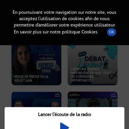
Radio-immo.fr
Premiere webradio d'information immobiliere
En poursuivant votre navigation sur notre site, vous
acceptez l’utilisation de cookies afin de nous
PODCASTS
permettre d’améliorer votre expérience utilisateur.
En savoir plus sur notre politique Cookies
OK
CRÉER UNE AGENCE
IMMOBILIÈRE EN 2026 : FOLIE
REVUE DE PRESSE DU 26
OU FORMIDABLE
JUILLET 2026
OPPORTUNITÉ ?
Lancer l'écoute de la radio
CRISE IMMOBILIÈRE, PRIX EN
BAISSE, NOUVELLES