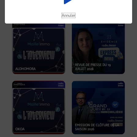
OPPORTUNITÉS… ET SI LE BON
PLAN SE TROUVAIT LÀ OÙ ON
EMISSION SPÉCIALE SIBCA
NE REGARDE PAS ASSEZ ?
2026
Annuler
REVUE DE PRESSE DU 19
ALOHOMORA
JUILLET 2026
EMISSION DE CLÔTURE DE LA
OKOA
SAISON 2026