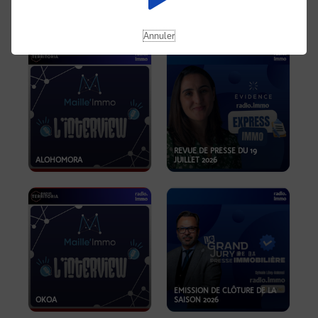
OPPORTUNITÉS… ET SI LE BON
PLAN SE TROUVAIT LÀ OÙ ON
EMISSION SPÉCIALE SIBCA
NE REGARDE PAS ASSEZ ?
2026
Annuler
REVUE DE PRESSE DU 19
ALOHOMORA
JUILLET 2026
EMISSION DE CLÔTURE DE LA
OKOA
SAISON 2026