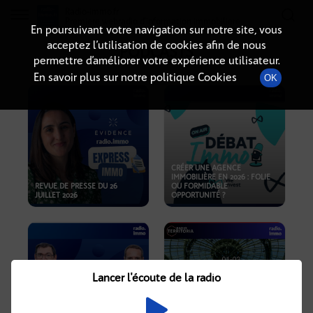
Radio-immo.fr
Premiere webradio d'information immobiliere
En poursuivant votre navigation sur notre site, vous
acceptez l’utilisation de cookies afin de nous
PODCASTS
permettre d’améliorer votre expérience utilisateur.
En savoir plus sur notre politique Cookies
OK
CRÉER UNE AGENCE
IMMOBILIÈRE EN 2026 : FOLIE
REVUE DE PRESSE DU 26
OU FORMIDABLE
JUILLET 2026
OPPORTUNITÉ ?
Lancer l'écoute de la radio
CRISE IMMOBILIÈRE, PRIX EN
BAISSE, NOUVELLES