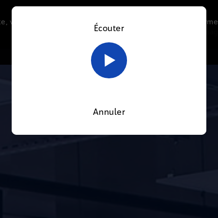
e, vous acceptez l’utilisation de cookies afin de nous perme
Écouter
Le direct
Thématiques
La radio
Le mag
En savoir plus sur notre politique Cookies
OK
Annuler