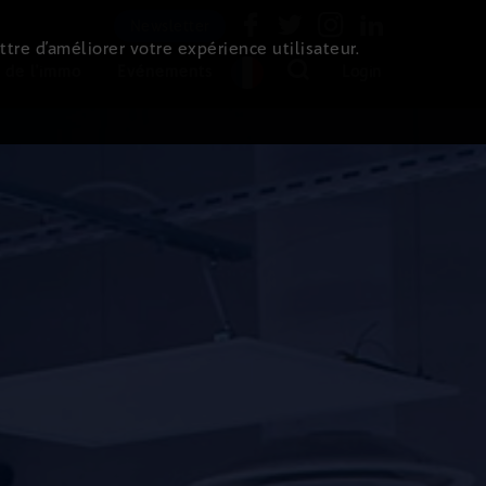
Newsletter
ttre d’améliorer votre expérience utilisateur.
 de l'immo
Evénements
Login