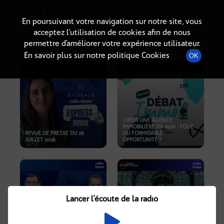
Radio-immo.fr
Premiere webradio d'information immobiliere
En poursuivant votre navigation sur notre site, vous
acceptez l’utilisation de cookies afin de nous
PODCASTS
permettre d’améliorer votre expérience utilisateur.
En savoir plus sur notre politique Cookies
OK
CRÉER UNE AGENCE
IMMOBILIÈRE EN 2026 : FOLIE
REVUE DE PRESSE DU 26
OU FORMIDABLE
JUILLET 2026
OPPORTUNITÉ ?
Lancer l'écoute de la radio
CRISE IMMOBILIÈRE, PRIX EN
BAISSE, NOUVELLES