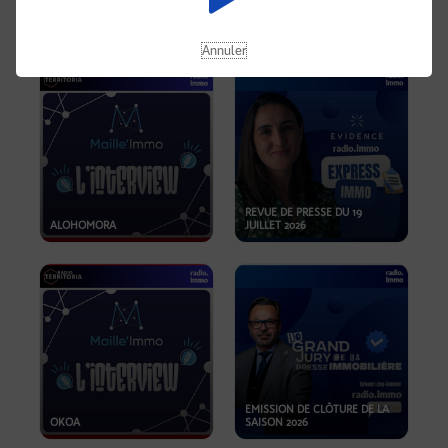
OPPORTUNITÉS… ET SI LE BON
PLAN SE TROUVAIT LÀ OÙ ON
EMISSION SPÉCIALE SIBCA
NE REGARDE PAS ASSEZ ?
2026
Annuler
REVUE DE PRESSE DU 19
ALOHOMORA
JUILLET 2026
EMISSION DE CLÔTURE DE LA
OKOA
SAISON 2026