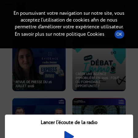
Radio-immo.fr
Premiere webradio d'information immobiliere
En poursuivant votre navigation sur notre site, vous
acceptez l’utilisation de cookies afin de nous
PODCASTS
permettre d’améliorer votre expérience utilisateur.
En savoir plus sur notre politique Cookies
OK
CRÉER UNE AGENCE
IMMOBILIÈRE EN 2026 : FOLIE
REVUE DE PRESSE DU 26
OU FORMIDABLE
JUILLET 2026
OPPORTUNITÉ ?
Lancer l'écoute de la radio
CRISE IMMOBILIÈRE, PRIX EN
BAISSE, NOUVELLES