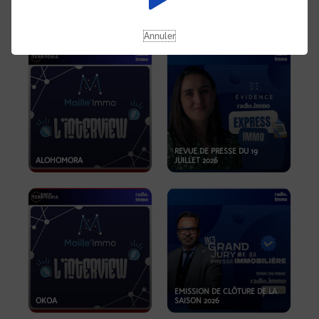
OPPORTUNITÉS… ET SI LE BON
PLAN SE TROUVAIT LÀ OÙ ON
EMISSION SPÉCIALE SIBCA
NE REGARDE PAS ASSEZ ?
2026
Annuler
REVUE DE PRESSE DU 19
ALOHOMORA
JUILLET 2026
EMISSION DE CLÔTURE DE LA
OKOA
SAISON 2026