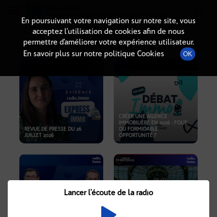
Radio-immo.fr
Premiere webradio d'information immobiliere
En poursuivant votre navigation sur notre site, vous
acceptez l’utilisation de cookies afin de nous
PODCASTS
permettre d’améliorer votre expérience utilisateur.
En savoir plus sur notre politique Cookies
OK
CRÉER UNE AGENCE
IMMOBILIÈRE EN 2026 : FOLIE
REVUE DE PRESSE DU 26
OU FORMIDABLE
JUILLET 2026
OPPORTUNITÉ ?
Lancer l'écoute de la radio
CRISE IMMOBILIÈRE, PRIX EN
BAISSE, NOUVELLES