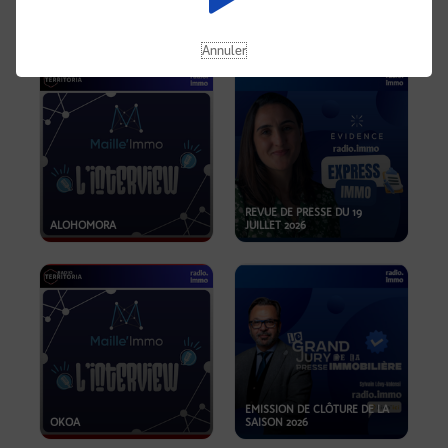
OPPORTUNITÉS… ET SI LE BON
PLAN SE TROUVAIT LÀ OÙ ON
EMISSION SPÉCIALE SIBCA
NE REGARDE PAS ASSEZ ?
2026
Annuler
REVUE DE PRESSE DU 19
ALOHOMORA
JUILLET 2026
EMISSION DE CLÔTURE DE LA
OKOA
SAISON 2026