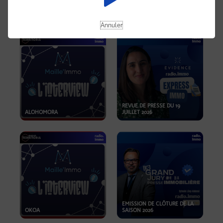
OPPORTUNITÉS… ET SI LE BON
PLAN SE TROUVAIT LÀ OÙ ON
EMISSION SPÉCIALE SIBCA
NE REGARDE PAS ASSEZ ?
2026
Annuler
REVUE DE PRESSE DU 19
ALOHOMORA
JUILLET 2026
EMISSION DE CLÔTURE DE LA
OKOA
SAISON 2026