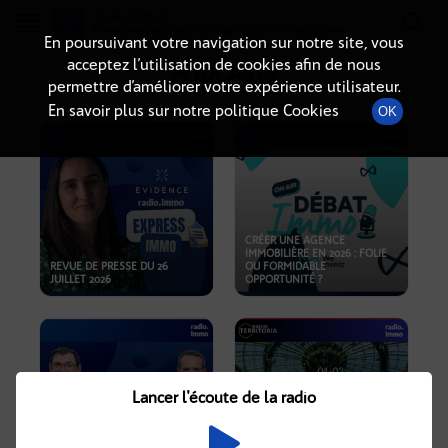
Radio-immo.fr
Premiere webradio d'information immobiliere
En poursuivant votre navigation sur notre site, vous
acceptez l’utilisation de cookies afin de nous
PODCASTS
permettre d’améliorer votre expérience utilisateur.
En savoir plus sur notre politique Cookies
OK
CRÉER UNE AGENCE
IMMOBILIÈRE EN 2026 : FOLIE
REVUE DE PRESSE DU 26
OU FORMIDABLE
JUILLET 2026
OPPORTUNITÉ ?
Lancer l'écoute de la radio
CRISE IMMOBILIÈRE, PRIX EN
BAISSE, NOUVELLES