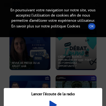
Radio-immo.fr
Premiere webradio d'information immobiliere
En poursuivant votre navigation sur notre site, vous
acceptez l’utilisation de cookies afin de nous
PODCASTS
permettre d’améliorer votre expérience utilisateur.
En savoir plus sur notre politique Cookies
OK
CRÉER UNE AGENCE
IMMOBILIÈRE EN 2026 : FOLIE
REVUE DE PRESSE DU 26
OU FORMIDABLE
JUILLET 2026
OPPORTUNITÉ ?
Lancer l'écoute de la radio
CRISE IMMOBILIÈRE, PRIX EN
BAISSE, NOUVELLES