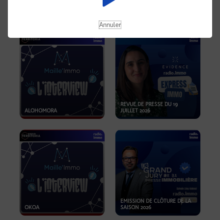
OPPORTUNITÉS… ET SI LE BON
PLAN SE TROUVAIT LÀ OÙ ON
EMISSION SPÉCIALE SIBCA
NE REGARDE PAS ASSEZ ?
2026
Annuler
REVUE DE PRESSE DU 19
ALOHOMORA
JUILLET 2026
EMISSION DE CLÔTURE DE LA
OKOA
SAISON 2026