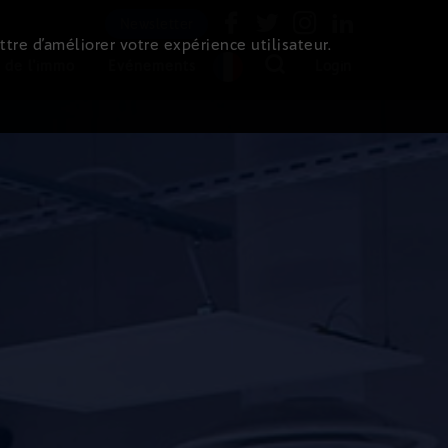
Newsletter
ttre d’améliorer votre expérience utilisateur.
 de l'immo
Evénements
Login