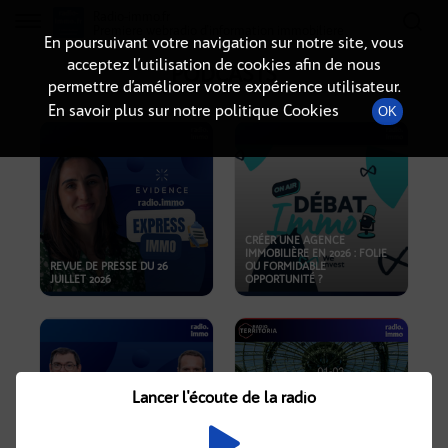
Radio-immo.fr
Premiere webradio d'information immobiliere
En poursuivant votre navigation sur notre site, vous
acceptez l’utilisation de cookies afin de nous
PODCASTS
permettre d’améliorer votre expérience utilisateur.
En savoir plus sur notre politique Cookies
OK
CRÉER UNE AGENCE
IMMOBILIÈRE EN 2026 : FOLIE
REVUE DE PRESSE DU 26
OU FORMIDABLE
JUILLET 2026
OPPORTUNITÉ ?
Lancer l'écoute de la radio
CRISE IMMOBILIÈRE, PRIX EN
BAISSE, NOUVELLES