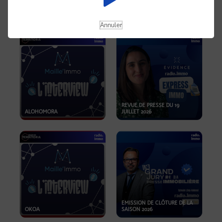
OPPORTUNITÉS… ET SI LE BON
PLAN SE TROUVAIT LÀ OÙ ON
EMISSION SPÉCIALE SIBCA
NE REGARDE PAS ASSEZ ?
2026
Annuler
REVUE DE PRESSE DU 19
ALOHOMORA
JUILLET 2026
EMISSION DE CLÔTURE DE LA
OKOA
SAISON 2026