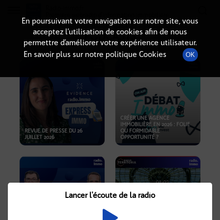
Radio-immo.fr
Premiere webradio d'information immobiliere
En poursuivant votre navigation sur notre site, vous
acceptez l’utilisation de cookies afin de nous
PODCASTS
permettre d’améliorer votre expérience utilisateur.
En savoir plus sur notre politique Cookies
OK
CRÉER UNE AGENCE
IMMOBILIÈRE EN 2026 : FOLIE
REVUE DE PRESSE DU 26
OU FORMIDABLE
JUILLET 2026
OPPORTUNITÉ ?
Lancer l'écoute de la radio
CRISE IMMOBILIÈRE, PRIX EN
BAISSE, NOUVELLES