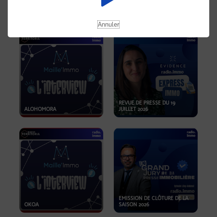
OPPORTUNITÉS… ET SI LE BON
PLAN SE TROUVAIT LÀ OÙ ON
EMISSION SPÉCIALE SIBCA
NE REGARDE PAS ASSEZ ?
2026
Annuler
REVUE DE PRESSE DU 19
ALOHOMORA
JUILLET 2026
EMISSION DE CLÔTURE DE LA
OKOA
SAISON 2026