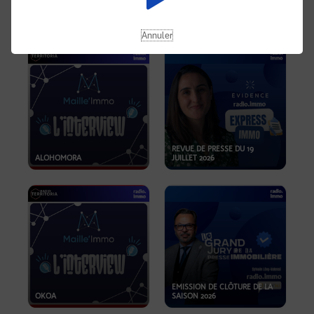
OPPORTUNITÉS… ET SI LE BON
PLAN SE TROUVAIT LÀ OÙ ON
EMISSION SPÉCIALE SIBCA
NE REGARDE PAS ASSEZ ?
2026
Annuler
REVUE DE PRESSE DU 19
ALOHOMORA
JUILLET 2026
EMISSION DE CLÔTURE DE LA
OKOA
SAISON 2026