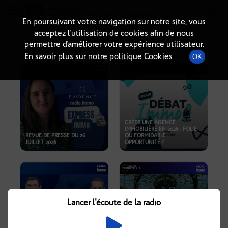
Radio-immo.fr
Premiere webradio d'information immobiliere
En poursuivant votre navigation sur notre site, vous
acceptez l’utilisation de cookies afin de nous
PODCASTS
permettre d’améliorer votre expérience utilisateur.
En savoir plus sur notre politique Cookies
OK
CRÉER UNE AGENCE
IMMOBILIÈRE EN 2026 : FOLIE
REVUE DE PRESSE DU 26
OU FORMIDABLE
JUILLET 2026
OPPORTUNITÉ ?
Lancer l'écoute de la radio
CRISE IMMOBILIÈRE, PRIX EN
BAISSE, NOUVELLES