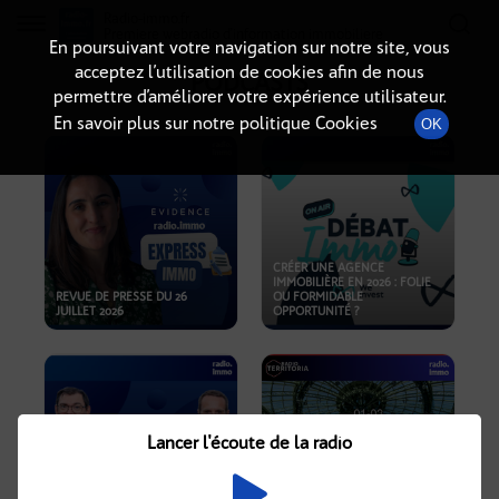
Radio-immo.fr
Premiere webradio d'information immobiliere
En poursuivant votre navigation sur notre site, vous
acceptez l’utilisation de cookies afin de nous
PODCASTS
permettre d’améliorer votre expérience utilisateur.
En savoir plus sur notre politique Cookies
OK
CRÉER UNE AGENCE
IMMOBILIÈRE EN 2026 : FOLIE
REVUE DE PRESSE DU 26
OU FORMIDABLE
JUILLET 2026
OPPORTUNITÉ ?
Lancer l'écoute de la radio
CRISE IMMOBILIÈRE, PRIX EN
BAISSE, NOUVELLES