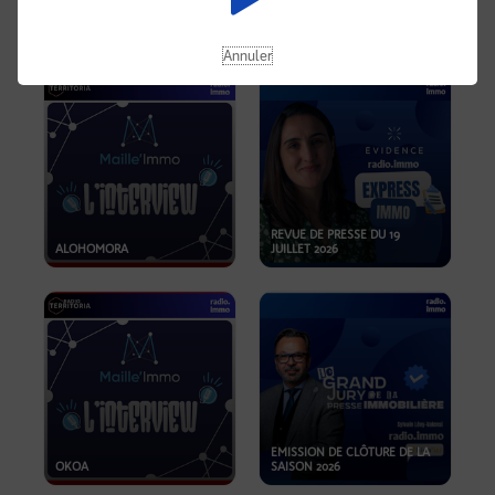
OPPORTUNITÉS… ET SI LE BON
PLAN SE TROUVAIT LÀ OÙ ON
EMISSION SPÉCIALE SIBCA
NE REGARDE PAS ASSEZ ?
2026
Annuler
REVUE DE PRESSE DU 19
ALOHOMORA
JUILLET 2026
EMISSION DE CLÔTURE DE LA
OKOA
SAISON 2026