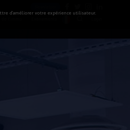
Newsletter
ttre d’améliorer votre expérience utilisateur.
 de l'immo
Evénements
Login