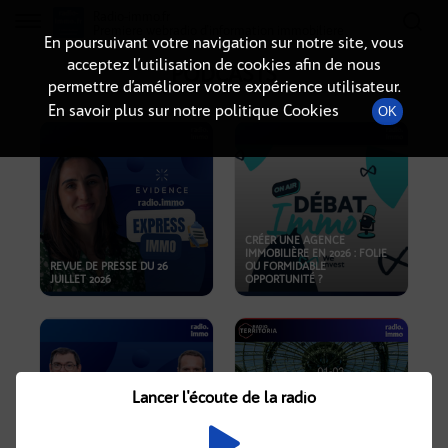
Radio-immo.fr
Premiere webradio d'information immobiliere
En poursuivant votre navigation sur notre site, vous
acceptez l’utilisation de cookies afin de nous
PODCASTS
permettre d’améliorer votre expérience utilisateur.
En savoir plus sur notre politique Cookies
OK
CRÉER UNE AGENCE
IMMOBILIÈRE EN 2026 : FOLIE
REVUE DE PRESSE DU 26
OU FORMIDABLE
JUILLET 2026
OPPORTUNITÉ ?
Lancer l'écoute de la radio
CRISE IMMOBILIÈRE, PRIX EN
BAISSE, NOUVELLES