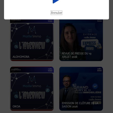
OPPORTUNITÉS… ET SI LE BON
PLAN SE TROUVAIT LÀ OÙ ON
EMISSION SPÉCIALE SIBCA
NE REGARDE PAS ASSEZ ?
2026
Annuler
REVUE DE PRESSE DU 19
ALOHOMORA
JUILLET 2026
EMISSION DE CLÔTURE DE LA
OKOA
SAISON 2026